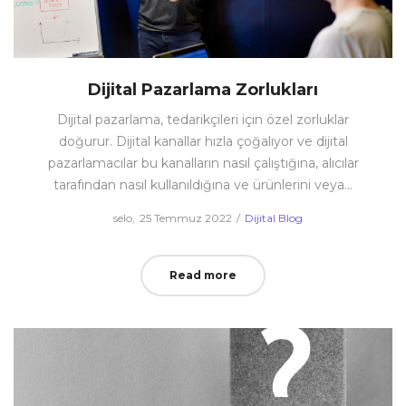
Dijital Pazarlama Zorlukları
Dijital pazarlama, tedarikçileri için özel zorluklar
doğurur. Dijital kanallar hızla çoğalıyor ve dijital
pazarlamacılar bu kanalların nasıl çalıştığına, alıcılar
tarafından nasıl kullanıldığına ve ürünlerini veya…
Posted
Posted
by
selo
25 Temmuz 2022
Dijital Blog
on
in
Read more