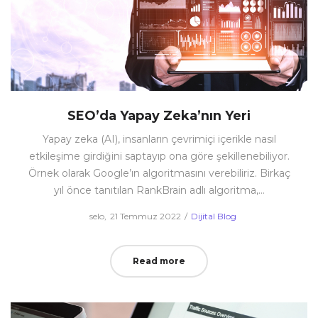
SEO’da Yapay Zeka’nın Yeri
Yapay zeka (AI), insanların çevrimiçi içerikle nasıl
etkileşime girdiğini saptayıp ona göre şekillenebiliyor.
Örnek olarak Google’ın algoritmasını verebiliriz. Birkaç
yıl önce tanıtılan RankBrain adlı algoritma,…
Posted
Posted
by
selo
21 Temmuz 2022
Dijital Blog
on
in
Read more