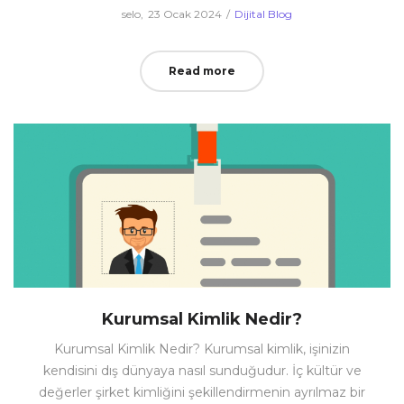
Posted
Posted
by
selo
23 Ocak 2024
Dijital Blog
on
in
Read more
Kurumsal Kimlik Nedir?
Kurumsal Kimlik Nedir? Kurumsal kimlik, işinizin
kendisini dış dünyaya nasıl sunduğudur. İç kültür ve
değerler şirket kimliğini şekillendirmenin ayrılmaz bir