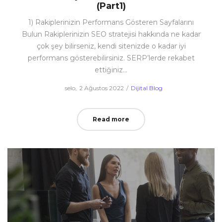
(Part1)
1) Rakiplerinizin Performans Gösteren Sayfalarını
Bulun Rakiplerinizin SEO stratejisi hakkında ne kadar
çok şey bilirseniz, kendi sitenizde o kadar iyi
performans gösterebilirsiniz. SERP’lerde rekabet
ettiğiniz…
Posted
Posted
by
selo
2 Ağustos 2022
Dijital Blog
on
in
Read more