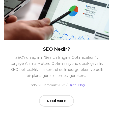
SEO Nedir?
SEO’nun açılımı “Search Engine Optimization” ,
türçeye Arama Motoru Optimizasyonu olarak çevirilir.
SEO belli araklıklarla kontrol edilmesi gereken ve belli
bir plana göre ilerlemesi gereken…
Posted
Posted
by
selo
20 Temmuz 2022
Dijital Blog
on
in
Read more