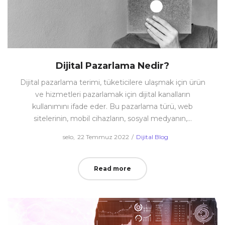
Dijital Pazarlama Nedir?
Dijital pazarlama terimi, tüketicilere ulaşmak için ürün
ve hizmetleri pazarlamak için dijital kanalların
kullanımını ifade eder. Bu pazarlama türü, web
sitelerinin, mobil cihazların, sosyal medyanın,…
Posted
Posted
by
selo
22 Temmuz 2022
Dijital Blog
on
in
Read more