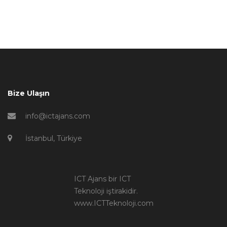
Bize Ulaşın
info@ictajans.com
İstanbul, Türkiye
ICT Ajans bir ICT
Teknoloji iştirakidir.
www.ICTTeknoloji.com