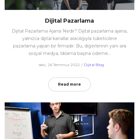
Dijital Pazarlama
Dijital Pazarlama Ajansı Nedir? Dijital pazarlama ajansı,
yalnızca dijital kanallar aracılığıyla tüketicilere
pazarlama yapan bir firmadır. Bu, diğerlerinin yanı sıra
sosyal medya, tıklama başına ödeme…
Posted
Posted
by
selo
26 Temmuz 2022
Dijital Blog
on
in
Read more