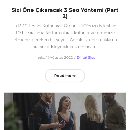
Sizi Öne Çıkaracak 3 Seo Yöntemi (Part
2)
1) PPC Testini Kullanarak Organik TO’nuzu İyileştirin
TO bir sıralama faktörü olarak kullanılır ve optimize
etmeniz gereken bir şeydir. Ancak, sitenizin tıklama
oranını etkileyebilecek unsurları…
Posted
Posted
by
selo
11 Ağustos 2022
Dijital Blog
on
in
Read more