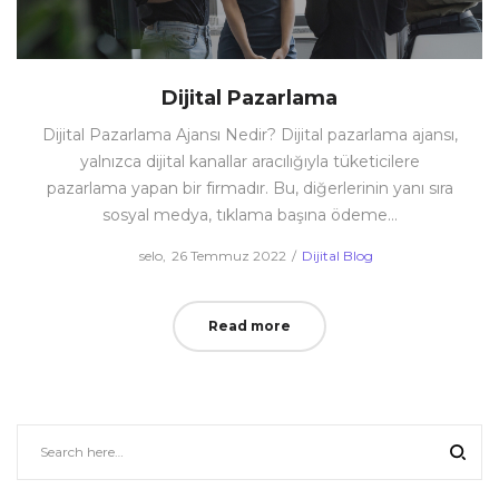
Dijital Pazarlama
Dijital Pazarlama Ajansı Nedir? Dijital pazarlama ajansı,
yalnızca dijital kanallar aracılığıyla tüketicilere
pazarlama yapan bir firmadır. Bu, diğerlerinin yanı sıra
sosyal medya, tıklama başına ödeme…
Posted
Posted
by
selo
26 Temmuz 2022
Dijital Blog
on
in
Read more