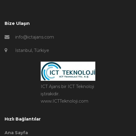
Bize Ulaşın
info@ictajans.com
İstanbul, Türkiye
ICT Ajans bir ICT Teknoloji
iştirakidir.
www.ICTTeknoloji.com
Hızlı Bağlantılar
Ana Sayfa